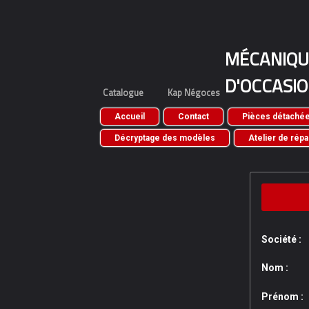
MÉCANIQUE
D'OCCASI
Catalogue
Kap Négoces
Accueil
Contact
Pièces détachée
Décryptage des modèles
Atelier de répa
Société :
Nom :
Prénom :