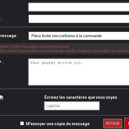
 :
message :
orter à votre message toute précision utile.
t d'un contact concernant une commande veuillez indiquer si possible son numéro
 :
Écrivez les caractères que vous voyez.
M'envoyer une copie du message
RETOUR