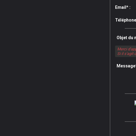
Email* :
Téléphone
Objet du 
Merci d'app
Si il s'agi
Message*