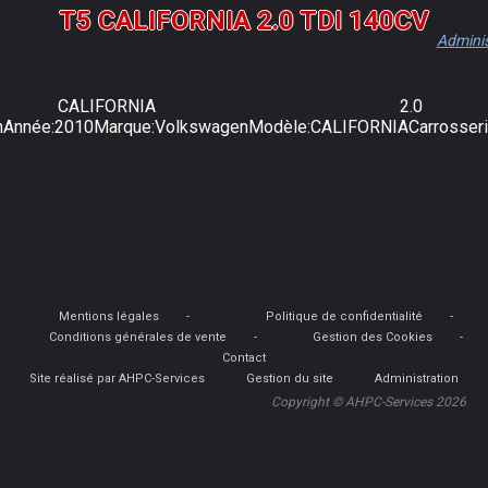
T5 CALIFORNIA 2.0 TDI 140CV
Admini
ALIFORNIA 2.
onAnnée:2010Marque:VolkswagenModèle:CALIFORNIACarrosserie
Mentions légales
Politique de confidentialité
Conditions générales de vente
Gestion des Cookies
Contact
Site réalisé par AHPC-Services
Gestion du site
Administration
Copyright © AHPC-Services 2026