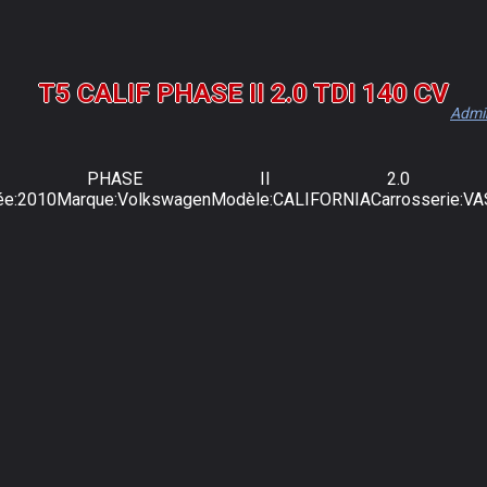
T5 CALIF PHASE II 2.0 TDI 140 CV
Admi
IF PHASE II 2.0 
née:2010Marque:VolkswagenModèle:CALIFORNIACarrosserie:VA