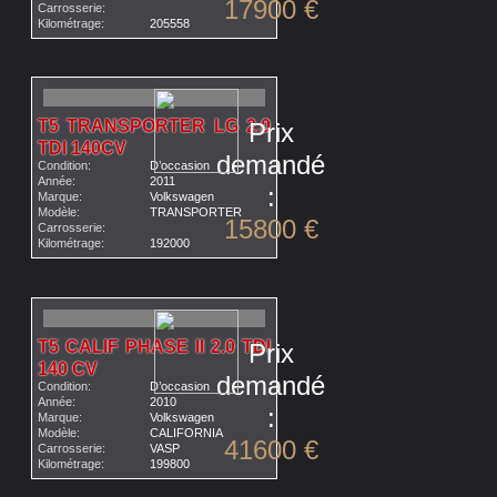
17900 €
Carrosserie:
Kilométrage:
205558
T5 TRANSPORTER LG 2.0
Prix
TDI 140CV
demandé
Condition:
D’occasion
Année:
2011
:
Marque:
Volkswagen
Modèle:
TRANSPORTER
15800 €
Carrosserie:
Kilométrage:
192000
T5 CALIF PHASE II 2.0 TDI
Prix
140 CV
demandé
Condition:
D’occasion
Année:
2010
:
Marque:
Volkswagen
Modèle:
CALIFORNIA
41600 €
Carrosserie:
VASP
Kilométrage:
199800