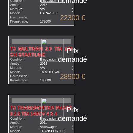
demandé
Condition:
D’occasion
Année:
2018
:
Marque:
VW
Modèle:
CARAVELLE
22300 €
Carrosserie:
Kilométrage:
172000
T5 MULTIVAN 2.0 TDI 140
Prix
CH STARTLINE
demandé
Condition:
D’occasion
Année:
2013
:
Marque:
VW
Modèle:
T5 MULTIVAN
28900 €
Carrosserie:
Kilométrage:
196000
T5 TRANSPORTER PHASE
Prix
II 2.0 TDI 140CV 4 X 4
demandé
Condition:
D’occasion
Année:
2011
:
Marque:
Volkswagen
Modèle:
TRANSPORTER