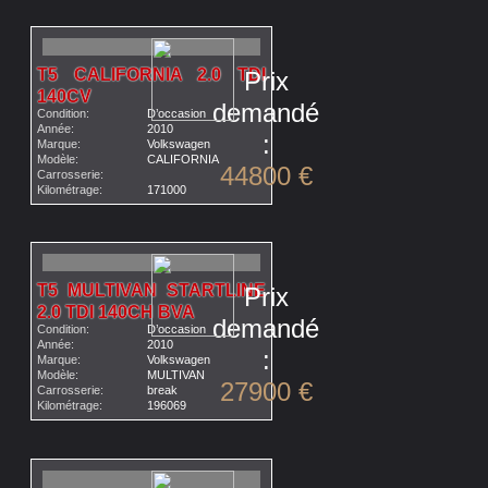
T5 CALIFORNIA 2.0 TDI
Prix
140CV
demandé
Condition:
D’occasion
Année:
2010
:
Marque:
Volkswagen
Modèle:
CALIFORNIA
44800 €
Carrosserie:
Kilométrage:
171000
T5 MULTIVAN STARTLINE
Prix
2.0 TDI 140CH BVA
demandé
Condition:
D’occasion
Année:
2010
:
Marque:
Volkswagen
Modèle:
MULTIVAN
27900 €
Carrosserie:
break
Kilométrage:
196069