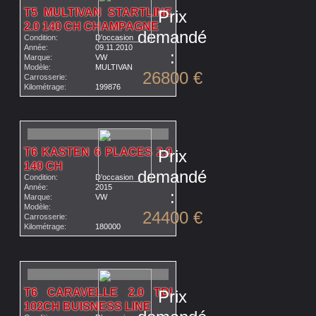
T5 MULTIVAN STARTLINE
Prix
2.0 140 CH CHAMPAGNE
demandé
Condition:
D’occasion
Année:
09.11.2010
:
Marque:
VW
Modèle:
MULTIVAN
26800 €
Carrosserie:
Kilométrage:
199876
T6 KASTEN 6 PLACES 2.0
Prix
140 CH
demandé
Condition:
D’occasion
Année:
2015
:
Marque:
VW
Modèle:
24400 €
Carrosserie:
Kilométrage:
180000
T6 CARAVELLE 2.0 TDI
Prix
102CH BUISNESS LINE